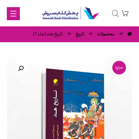
محصولات
تاریخ
تاریخ هند(جلد2)
حراج!
بزرگنمایی تصویر