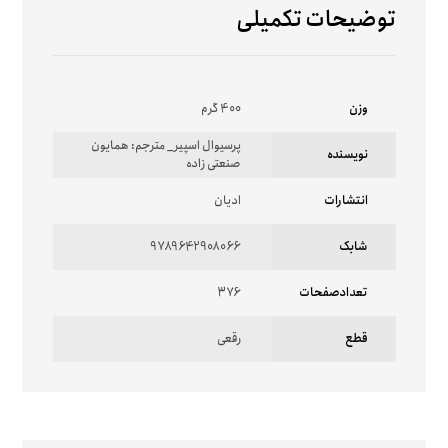
توضیحات تکمیلی
وزن
400 گرم
پرسیوال اسپیر_ مترجم: همایون
نویسنده
صنعتی زاده
انتشارات
ادیان
شابک
9789642908066
تعدادصفحات
376
قطع
رقعی