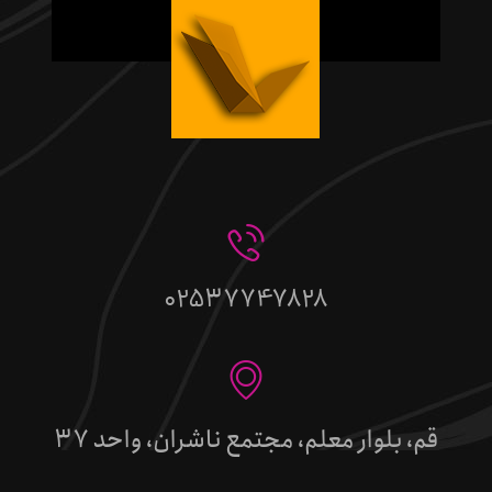
02537747828
قم، بلوار معلم، مجتمع ناشران، واحد 37