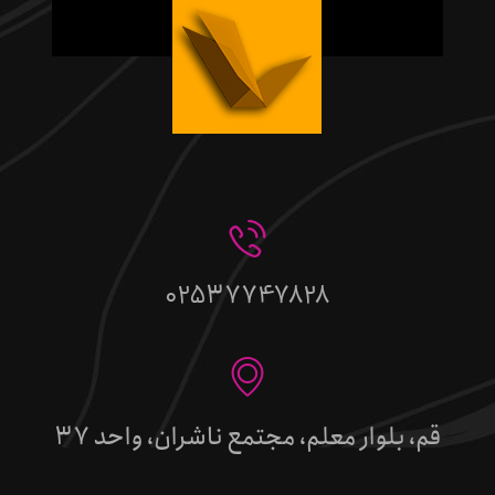
02537747828
قم، بلوار معلم، مجتمع ناشران، واحد 37