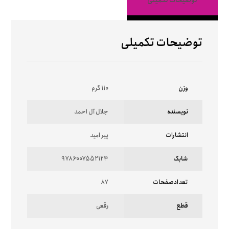
توضیحات تکمیلی
توضیحات تکمیلی
وزن
110 گرم
نویسنده
جلال آل احمد
انتشارات
پیر امید
شابک
9786007552124
تعدادصفحات
87
قطع
رقعی