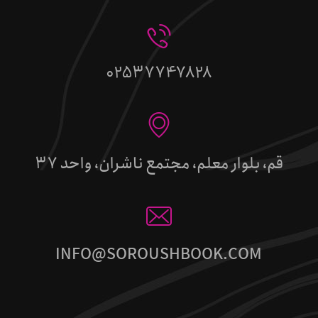
02537747828
قم، بلوار معلم، مجتمع ناشران، واحد 37
INFO@SOROUSHBOOK.COM