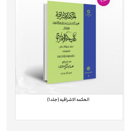
الحکمه الاشراقیه (جلد۱)