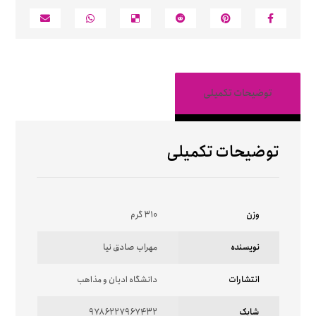
توضیحات تکمیلی
توضیحات تکمیلی
وزن
310 گرم
نویسنده
مهراب صادق نیا
انتشارات
دانشگاه ادیان و مذاهب
شابک
9786227967432