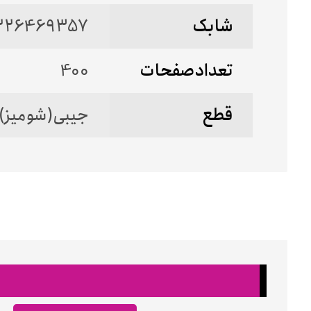
شابک
226469357
تعدادصفحات
400
قطع
جیبی(شومیز)