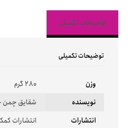
توضیحات تکمیلی
توضیحات تکمیلی
وزن
280 گرم
نویسنده
شقایق چمن خ
انتشارات
انتشارات کمک