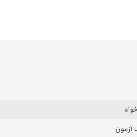
واه
 آزمون