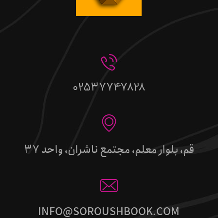
02537747828
قم، بلوار معلم، مجتمع ناشران، واحد 37
INFO@SOROUSHBOOK.COM