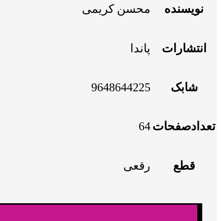
نویسنده
محسن کریمی
انتشارات
پاندا
شابک
9648644225
تعدادصفحات
64
قطع
رقعی