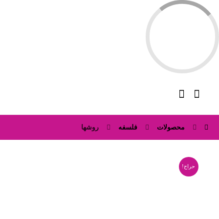
محصولات
فلسفه
روشها
حراج!