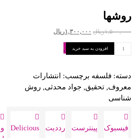
روشها
۱,۵۰۰,۰۰۰
ریال
۱,۳۰۰,۰۰۰
ریال
افزودن به سبد خرید
دسته:
فلسفه
برچسب:
انتشارات
معروف
,
تحقیق
,
جواد محدثی
,
روش
شناسی
فیسبوک
پینترست
رددیت
Delicious
و