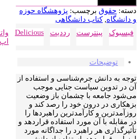
عدد
افزودن به سبد خرید
دسته:
حقوق
برچسب:
پژوهشگاه حوزه
و دانشگاه
,
کتاب دانشگاهی
Delicious
فیسبوک
پینترست
رددیت
وا
اپ
توضیحات
توجه به دانش جرم‌شناسی و استفاده از
آن در تدوین سیاست جنایی موجب
می‌شود جامعه با چشمان باز وضعیت
بزهکاری در درون خود را رصد کند و
روزآمدترین و کارآمدترین راهبردها را
در مقابله با آن مورد استفاده قراردهد و
تأثیرگذاری هر راهبرد را جداگانه مورد