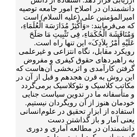
ارزیابی قرار دهد. استفاده از دانش
دانشمندان در اصلاح امور جامعه توصیه
امیرالمؤمنین علی (علیه السلام) است
که می‌فرمایند: «وَأَکْثِرْ مُدَارَسَهَ الْعُلَمَاءِ،
وَمُنَاقَشَهَ الْحُکَمَاءِ، فِی تَثْبِیتِ مَا صَلَحَ
عَلَیْهِ أَمْرُ بِلاَدِکَ» این تنها راه است.
رویکرد مقابل، نگاه انتزاعی و غیرعلمی
به راهبردهای حقوق کیفری و مفروض
گرفتن کارآمدی و اثربخشی آن‌هاست که
این روش به قرن هجدهم و قبل از آن در
مکاتب کلاسیک و نئوکلاسیک برمی‌گردد
و متأسفانه ما در تدوین سیاست جنایی
خودمان هنوز از آن رویگردان نیستیم.
استفاده از ابزار تحقیق در علوم‌انسانی
یعنی آمار و باز گذاشتن دست
دانشمندان در مطالعه آماری و دوری