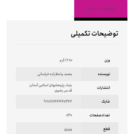
توضیحات تکمیلی
توضیحات تکمیلی
وزن
1280 گرم
نویسنده
محمد واعظ‌زاده‌خراسانی
بنیاد پژوهشهای اسلامی آستان
انتشارات
قدس رضوی
شابک
9789644448362
تعدادصفحات
830
قطع
وزیری