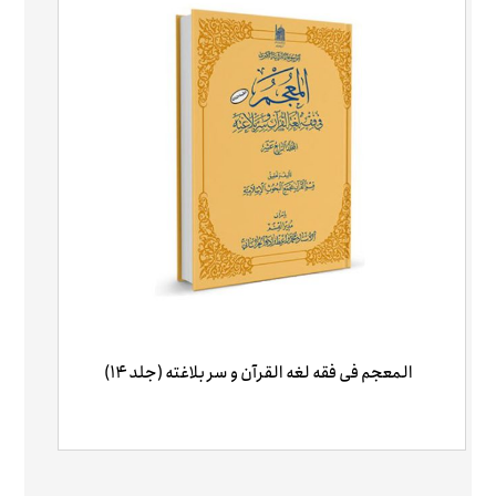
المعجم فی فقه لغه ‌القرآن و سر بلاغته (جلد ۱۴)