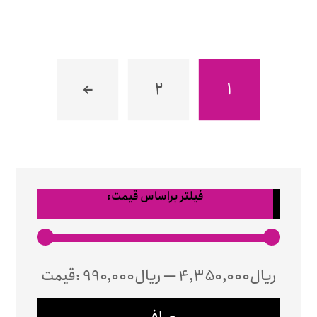
←
۲
۱
فیلتر براساس قیمت:
4,350,000ریال
—
990,000ریال
قيمت: