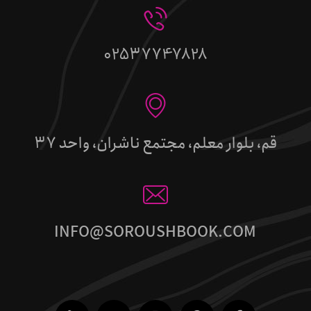
02537747828
قم، بلوار معلم، مجتمع ناشران، واحد 37
INFO@SOROUSHBOOK.COM