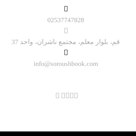
02537747828
قم، بلوار معلم، مجتمع ناشران، واحد 37
info@soroushbook.com