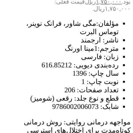
بود.
۱,۷۵۰,۰۰۰
ریال
قیمت فعلی:
۱,۷۵۰,۰۰۰ریال.
مؤلفان:
مگی شاور، فرانک نوینر،
توماس البرت
ناشر:
ارجمند
مترجم:1
مینا اورنگ
زبان:
فارسی
رده‌بندی دیویی:
616.85212
سال چاپ:
1396
نوبت چاپ:
1
تعداد صفحات:
206
قطع و نوع جلد:
رقعی (شومیز)
شابک:
9786002006073
مواجهه‌ درمانی روایتی: روش درمانی
کوتاه‌مدت برای اختلال‌های استرسی