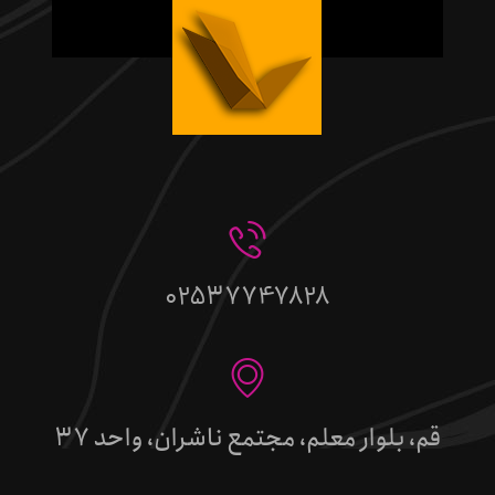
02537747828
قم، بلوار معلم، مجتمع ناشران، واحد 37