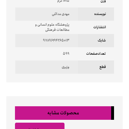
وزن
1015 گرم
نویسنده
مهدی مدائنی
پژوهشگاه علوم انسانی و
انتشارات
مطالعات فرهنگی
شابک
9789644265013
تعدادصفحات
599
قطع
وزیری
محصولات مشابه