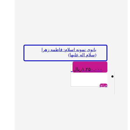
بانوی نمونه اسلام: فاطمه زهرا
(سلام اله علیها)
۱,۲۵۰,۰۰۰
ریال
حراج!