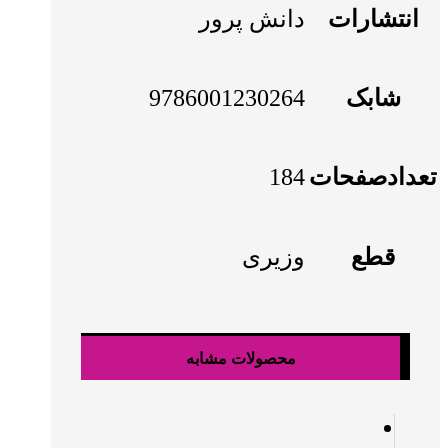
انتشارات
دانش پرور
شابک
9786001230264
تعدادصفحات
184
قطع
وزیری
محصولات مشابه