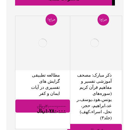
حراج!
حراج!
ذکر مبارک: مصحف
مطالعه تطبیقی
آموزشی تفسیر و
گرایش های
مفاهیم قرآن کریم
تفسیری در آیات
(سوره‌های
ایمان و کفر
یونس،هود،یوسف،ر
عد،ابراهیم، حجر،
۲,۰۰۰,۰۰۰
ریال
۱,۷۸۰,۰۰۰
ریال
نحل، اسراء،کهف)
(جلد۳)