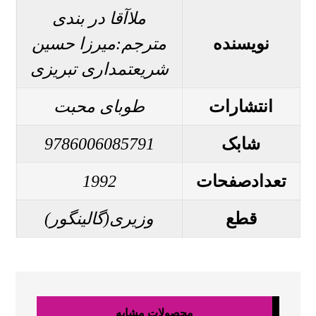
ملاآقا در بندی
نویسنده
مترجم:میرزا حسین
شریعتمداری تبریزی
انتشارات
طوبای محبت
شابک
9786006085791
تعدادصفحات
1992
قطع
وزیری(گالینگور)
محصولات مشابه